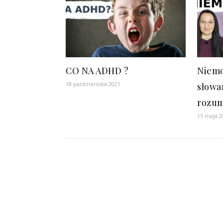
CO NA ADHD ?
Niemo
18 października 2021
słowam
rozum
15 maja 2