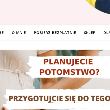
BE
O MNIE
POBIERZ BEZPŁATNIE
SKLEP
DL