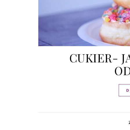
CUKIER- J
O
D