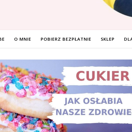
BE
O MNIE
POBIERZ BEZPŁATNIE
SKLEP
DL