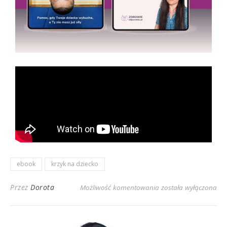
ebook
krzyk na dziecko
Przez
Dorota
Możliwość komentowania
została wyłączona