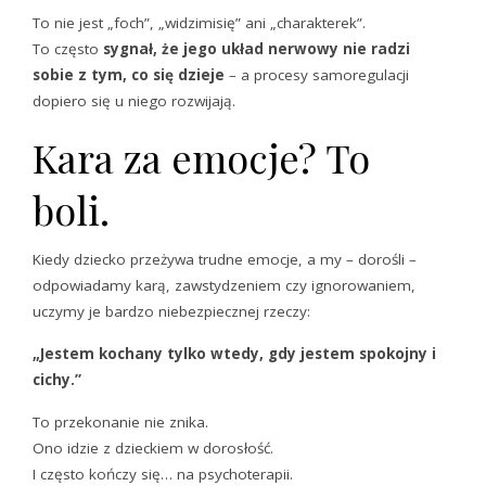
To nie jest „foch”, „widzimisię” ani „charakterek”.
To często
sygnał, że jego układ nerwowy nie radzi
sobie z tym, co się dzieje
– a procesy samoregulacji
dopiero się u niego rozwijają.
Kara za emocje? To
boli.
Kiedy dziecko przeżywa trudne emocje, a my – dorośli –
odpowiadamy karą, zawstydzeniem czy ignorowaniem,
uczymy je bardzo niebezpiecznej rzeczy:
„Jestem kochany tylko wtedy, gdy jestem spokojny i
cichy.”
To przekonanie nie znika.
Ono idzie z dzieckiem w dorosłość.
I często kończy się… na psychoterapii.