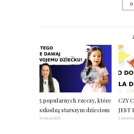
D
5 popularnych rzeczy, które
CZY 
szkodzą starszym dzieciom
JEST 
6 marca 2025
2 kwietni