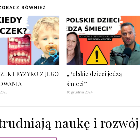
ZOBACZ RÓWNIEŻ
ZEK I RYZYKO Z JEGO
„Polskie dzieci jedzą
OWANIA
śmieci”
 2023
10 grudnia 2024
utrudniają naukę i rozwój