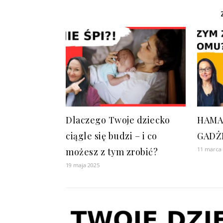
Dlaczego Twoje dziecko
HAMA
ciągle się budzi – i co
GADŻ
11 marca
możesz z tym zrobić?
19 maja 2025