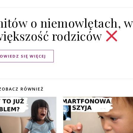
itów o niemowlętach, w
większość rodziców
OWIEDZ SIĘ WIĘCEJ
ZOBACZ RÓWNIEŻ