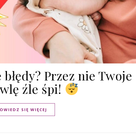
 błędy? Przez nie Twoje
lę źle śpi!
OWIEDZ SIĘ WIĘCEJ