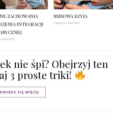
NE ZACHOWANIA
SMSOWA SZYJA
9 października 2021
RZENIA INTEGRACJI
ORYCZNEJ
ernika 2023
k nie śpi? Obejrzyj ten
aj 3 proste triki!
OWIEDZ SIĘ WIĘCEJ