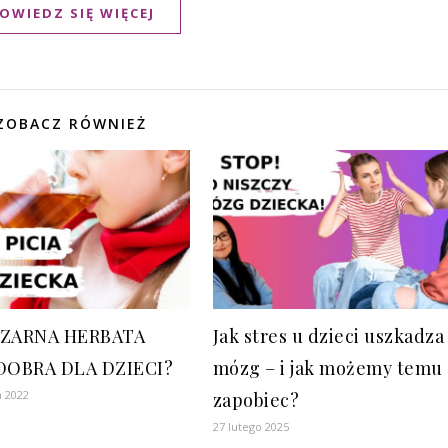
OWIEDZ SIĘ WIĘCEJ
ZOBACZ RÓWNIEŻ
CZARNA HERBATA
Jak stres u dzieci uszkadza
DOBRA DLA DZIECI?
mózg – i jak możemy temu
a 2022
zapobiec?
27 lutego 2025