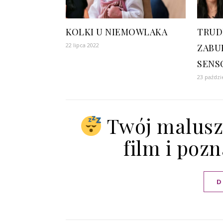
KOLKI U NIEMOWLAKA
TRUD
22 lipca 2022
ZABU
SENS
23 paździ
Twój malusze
film i pozn
D