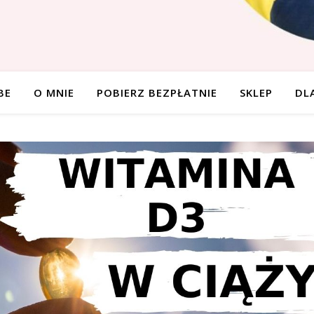
BE
O MNIE
POBIERZ BEZPŁATNIE
SKLEP
DL