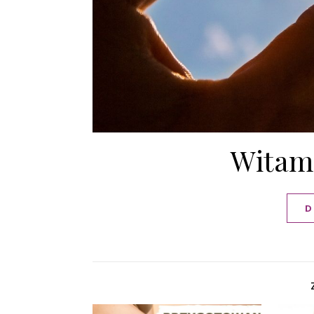
Witam
D