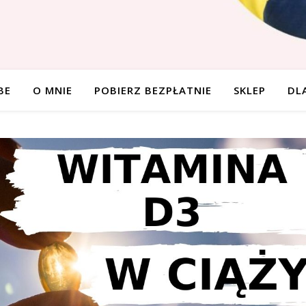
BE
O MNIE
POBIERZ BEZPŁATNIE
SKLEP
DL