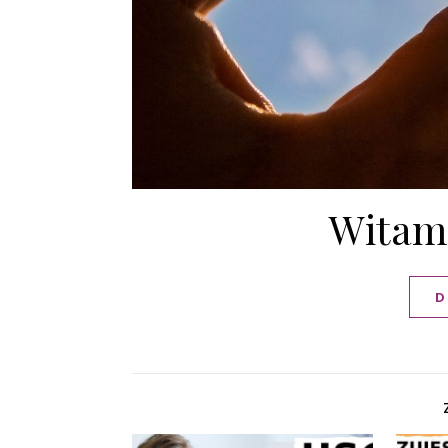
Witam
D