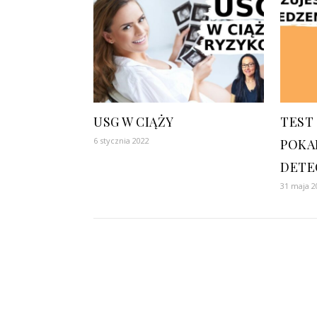
USG W CIĄŻY
TEST
6 stycznia 2022
POKA
DETE
31 maja 2