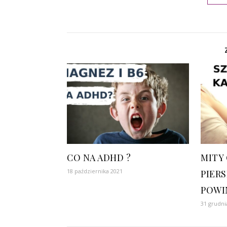
CO NA ADHD ?
MITY
18 października 2021
PIERS
POWI
31 grudni