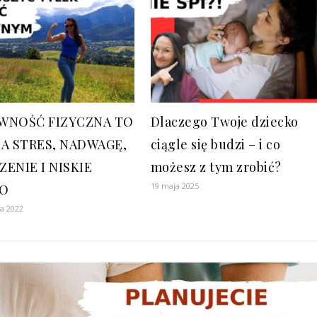
WNOŚĆ FIZYCZNA TO
Dlaczego Twoje dziecko
NA STRES, NADWAGĘ,
ciągle się budzi – i co
ENIE I NISKIE
możesz z tym zrobić?
19 maja 2025
DO
ia 2022