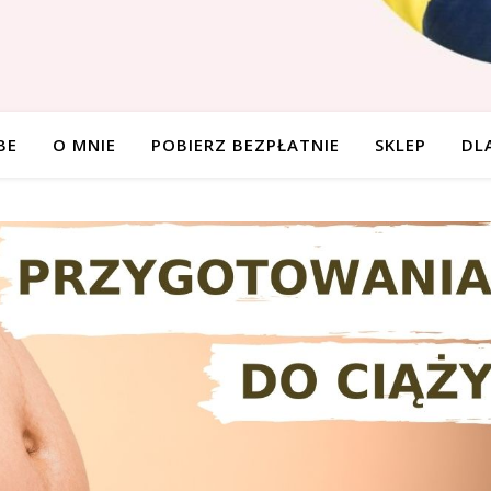
BE
O MNIE
POBIERZ BEZPŁATNIE
SKLEP
DL