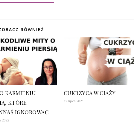
ZOBACZ RÓWNIEŻ
 O KARMIENIU
CUKRZYCA W CIĄŻY
12 lipca 2021
IĄ, KTÓRE
NNAŚ IGNOROWAĆ
a 2022