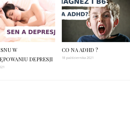
 SNU W
CO NA ADHD ?
18 października 2021
ĘPOWANIU DEPRESJI
021