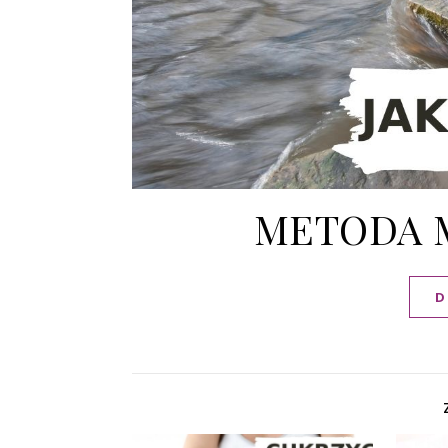
METODA 
D