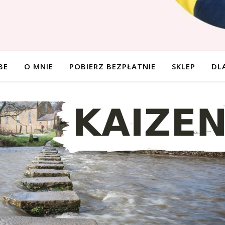
BE
O MNIE
POBIERZ BEZPŁATNIE
SKLEP
DL