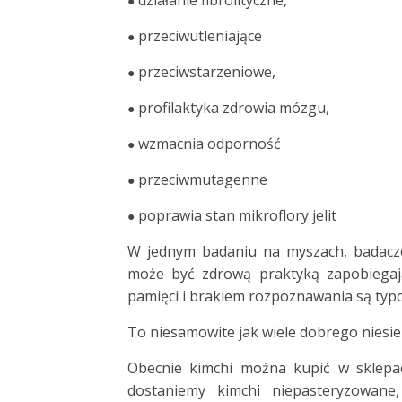
●
przeciwutleniające
●
przeciwstarzeniowe,
●
profilaktyka zdrowia mózgu,
●
wzmacnia odporność
●
przeciwmutagenne
●
poprawia stan mikroflory jelit
●
W jednym badaniu na myszach, badacze
może być zdrową praktyką zapobiegaj
pamięci i brakiem rozpoznawania są ty
To niesamowite jak wiele dobrego niesie 
Obecnie kimchi można kupić w sklep
dostaniemy kimchi niepasteryzowane