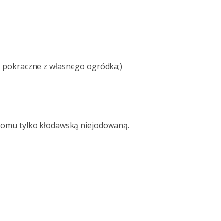
e pokraczne z własnego ogródka;)
w domu tylko kłodawską niejodowaną.