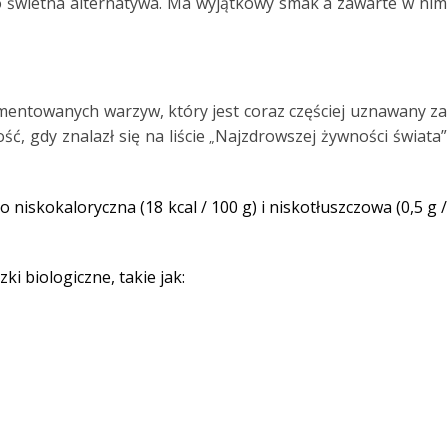
o świetna alternatywa. Ma wyjątkowy smak a
zawarte w nim
mentowanych warzyw, który jest coraz
częściej uznawany za
ć, gdy znalazł się na liście
Najzdrowszej żywności świata”
„
o niskokaloryczna (18 kcal / 100 g) i
niskotłuszczowa (0,5 g /
i biologiczne, takie jak: