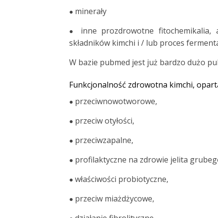
minerały
●
inne prozdrowotne fitochemikalia
●
składników kimchi i / lub proces fermenta
W bazie pubmed jest już bardzo dużo pub
Funkcjonalność zdrowotna kimchi, oparta
przeciwnowotworowe,
●
przeciw otyłości,
●
przeciwzapalne,
●
profilaktyczne na zdrowie jelita grubeg
●
właściwości probiotyczne,
●
przeciw miażdżycowe,
●
działanie fibrolityczne,