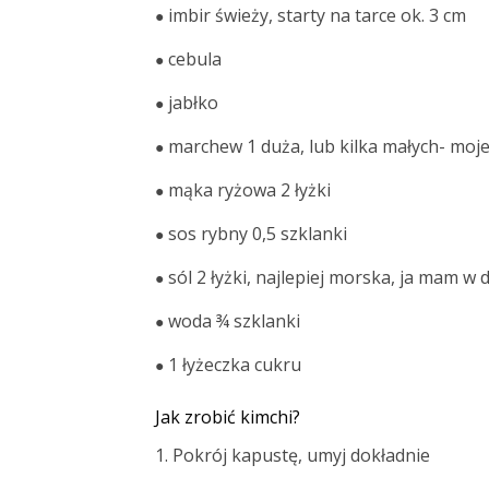
imbir świeży, starty na tarce ok. 3 cm
●
cebula
●
jabłko
●
marchew 1 duża, lub kilka małych- moj
●
mąka ryżowa 2 łyżki
●
sos rybny 0,5 szklanki
●
sól 2 łyżki, najlepiej morska, ja mam 
●
woda ¾ szklanki
●
1 łyżeczka cukru
●
Jak zrobić kimchi?
1. Pokrój kapustę, umyj dokładnie