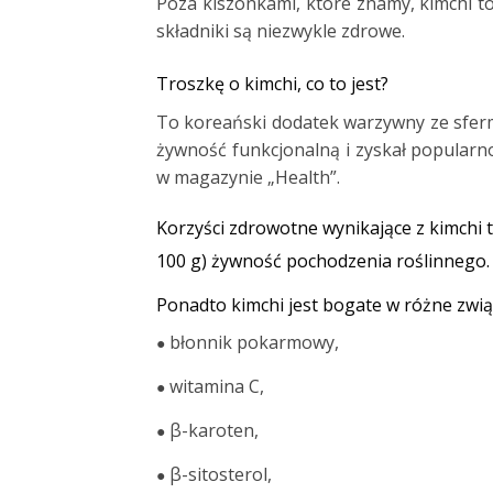
Poza kiszonkami, które znamy, kimchi t
składniki są niezwykle zdrowe.
Troszkę o kimchi, co to jest?
To koreański dodatek warzywny ze sfer
żywność funkcjonalną i zyskał popularnoś
w magazynie „Health”.
Korzyści zdrowotne wynikające z kimchi t
100 g) żywność pochodzenia roślinnego.
Ponadto kimchi jest bogate w różne związk
błonnik pokarmowy,
●
witamina C,
●
β-karoten,
●
β-sitosterol,
●