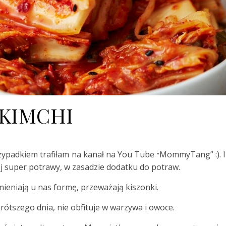
KIMCHI
rzypadkiem trafiłam na kanał na You Tube
MommyTang” :). I
“
ej super potrawy, w zasadzie
dodatku do potraw.
eniają u nas formę, przeważają kiszonki.
rótszego dnia, nie obfituje w warzywa i owoce.