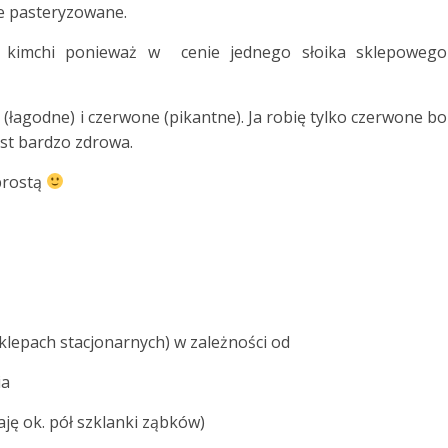
le pasteryzowane.
 kimchi ponieważ w cenie jednego słoika sklepowego
e (łagodne) i czerwone (pikantne). Ja robię
tylko czerwone bo
st bardzo zdrowa.
 prostą
lepach stacjonarnych) w zależności od
ia
aję ok. pół szklanki ząbków)