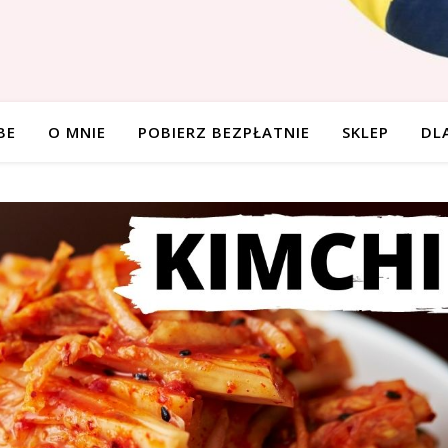
BE
O MNIE
POBIERZ BEZPŁATNIE
SKLEP
DL