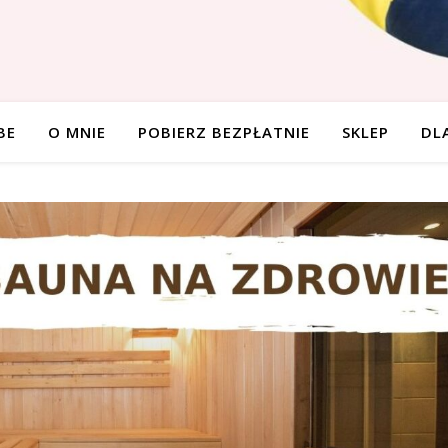
BE
O MNIE
POBIERZ BEZPŁATNIE
SKLEP
DL