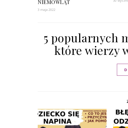
30 styczn
NIEMOWLĄT
3 maja 2022
5 popularnych m
które wierzy 
D