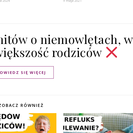
ia 2024
9 maja 2021
itów o niemowlętach, w
większość rodziców
OWIEDZ SIĘ WIĘCEJ
ZOBACZ RÓWNIEŻ