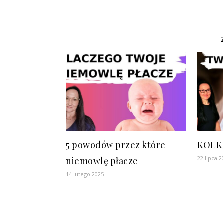
5 powodów przez które
KOLK
22 lipca 2
niemowlę płacze
14 lutego 2025