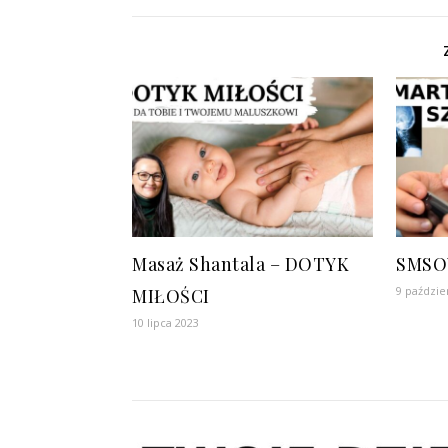
Masaż Shantala – DOTYK
SMSO
9 paździe
MIŁOŚCI
10 lipca 2023