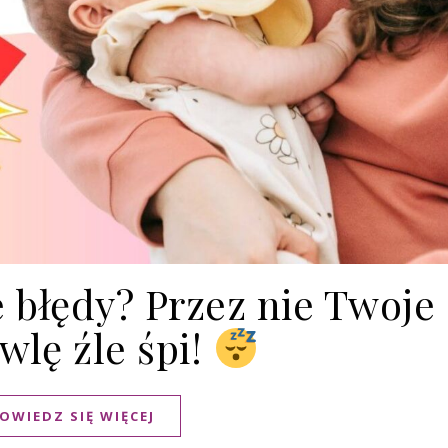
 błędy? Przez nie Twoje
lę źle śpi!
OWIEDZ SIĘ WIĘCEJ