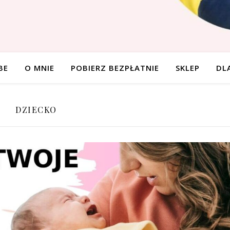
BE
O MNIE
POBIERZ BEZPŁATNIE
SKLEP
DL
DZIECKO