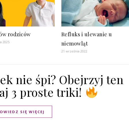
dów rodziców
Refluks i ulewanie u
ia 2025
niemowląt
21 września 2022
k nie śpi? Obejrzyj ten
aj 3 proste triki!
OWIEDZ SIĘ WIĘCEJ