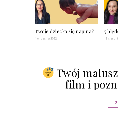
Twoje dziecko się napina?
5 błę
4 września 2022
19 sierpn
Twój malusze
film i pozn
D