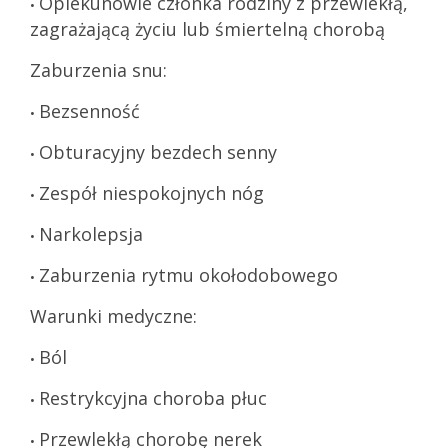
Opiekunowie członka rodziny z przewlekłą,
•
zagrażającą życiu lub śmiertelną chorobą
Zaburzenia snu:
Bezsenność
•
Obturacyjny bezdech senny
•
Zespół niespokojnych nóg
•
Narkolepsja
•
Zaburzenia rytmu okołodobowego
•
Warunki medyczne:
Ból
•
Restrykcyjna choroba płuc
•
Przewlekłą chorobę nerek
•