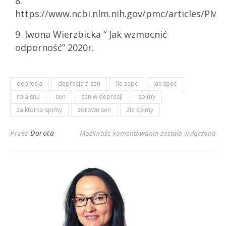
8.
https://www.ncbi.nlm.nih.gov/pmc/articles/PMC
9. Iwona Wierzbicka “ Jak wzmocnić
odporność” 2020r.
depresja
depresja a sen
ile sapc
jak spac
rola snu
sen
sen w depresji
spimy
za ktorko spimy
zdrowu sen
zle spimy
Przez
Dorota
Możliwość komentowania
została wyłączona