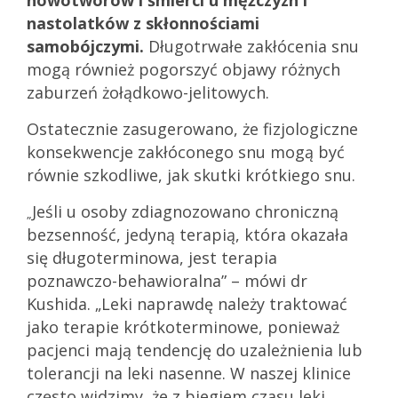
nowotworów i śmierci u mężczyzn i
nastolatków z skłonnościami
samobójczymi.
Długotrwałe zakłócenia snu
mogą również pogorszyć objawy różnych
zaburzeń żołądkowo-jelitowych.
Ostatecznie zasugerowano, że fizjologiczne
konsekwencje zakłóconego snu mogą być
równie szkodliwe, jak skutki krótkiego snu.
Jeśli u osoby zdiagnozowano chroniczną
„
bezsenność, jedyną terapią, która okazała
się długoterminowa, jest terapia
poznawczo-behawioralna” – mówi dr
Kushida. „Leki naprawdę należy traktować
jako terapie krótkoterminowe, ponieważ
pacjenci mają tendencję do uzależnienia lub
tolerancji na leki nasenne. W naszej klinice
często widzimy, że z biegiem czasu leki