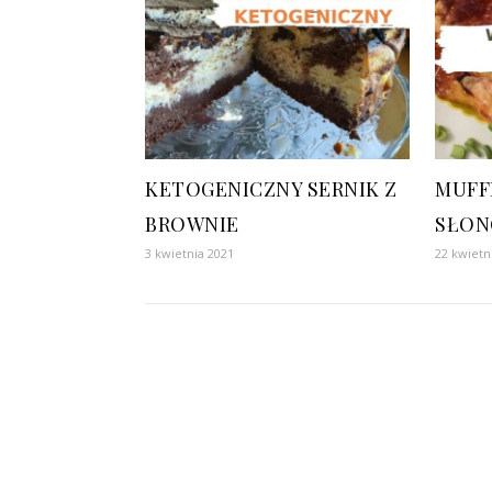
KETOGENICZNY SERNIK Z
MUFF
BROWNIE
SŁON
3 kwietnia 2021
22 kwietn