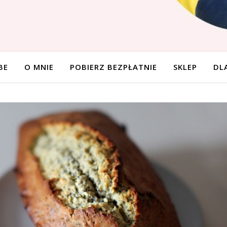
BE
O MNIE
POBIERZ BEZPŁATNIE
SKLEP
DL