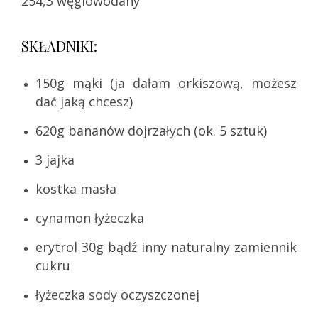
254,3 węglowodany
SKŁADNIKI:
150g mąki (ja dałam orkiszową, możesz
dać jaką chcesz)
620g bananów dojrzałych (ok. 5 sztuk)
3 jajka
kostka masła
cynamon łyżeczka
erytrol 30g bądź inny naturalny zamiennik
cukru
łyżeczka sody oczyszczonej