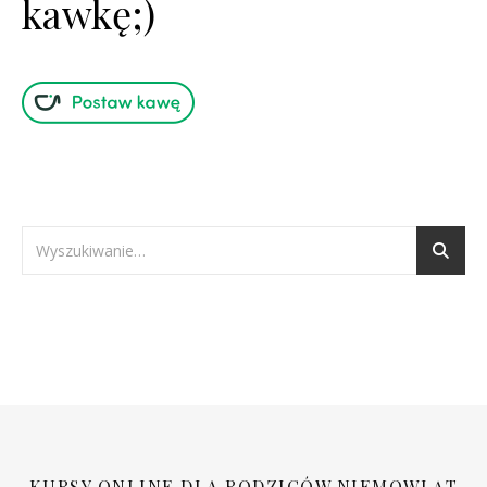
kawkę;)
KURSY ONLINE DLA RODZICÓW NIEMOWLĄT